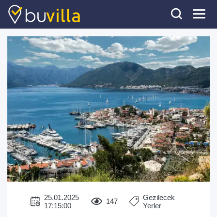
25.01.2025
Gezilecek
147
17:15:00
Yerler