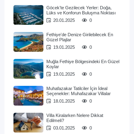
Göcek’te Gezilecek Yerler: Doğa,
Lüks ve Konforun Buluşma Noktası
20.01.2025
0
Fethiye'de Denize Girilebilecek En
Güzel Plajlar
19.01.2025
0
Muğla Fethiye Bölgesindeki En Güzel
Koylar
19.01.2025
0
Muhafazakar Tatilciler İçin İdeal
Seçenekler: Muhafazakar Villalar
18.01.2025
0
Villa Kiralarken Nelere Dikkat
Edilmeli?
03.01.2025
0