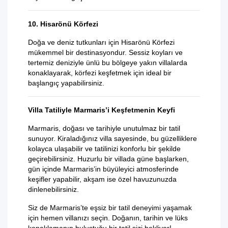
10. Hisarönü Körfezi
Doğa ve deniz tutkunları için Hisarönü Körfezi
mükemmel bir destinasyondur. Sessiz koyları ve
tertemiz deniziyle ünlü bu bölgeye yakın villalarda
konaklayarak, körfezi keşfetmek için ideal bir
başlangıç yapabilirsiniz.
Villa Tatiliyle Marmaris’i Keşfetmenin Keyfi
Marmaris, doğası ve tarihiyle unutulmaz bir tatil
sunuyor. Kiraladığınız villa sayesinde, bu güzelliklere
kolayca ulaşabilir ve tatilinizi konforlu bir şekilde
geçirebilirsiniz. Huzurlu bir villada güne başlarken,
gün içinde Marmaris’in büyüleyici atmosferinde
keşifler yapabilir, akşam ise özel havuzunuzda
dinlenebilirsiniz.
Siz de Marmaris’te eşsiz bir tatil deneyimi yaşamak
için hemen villanızı seçin. Doğanın, tarihin ve lüks
konaklamanın buluştuğu bir tatil sizi bekliyor!