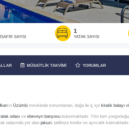
1
ISAFIR SAYISI
YATAK SAYISI
ALLAR
MÜSAITLIK
TAKVIMI
YORUMLAR
lkan
’ın
Üzümlü
mevkiinde konumlanan, doğa ile iç içe
kiralık balayı vi
yatak odası
ve
ebeveyn banyosu
bulunmaktadır. Yılın tüm yorgunluğ
atak odasında yer alan
jakuzi
, tatilinize konfor ve ayrıcalık katmaktadır