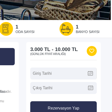
1
1
ODA SAYISI
BANYO SAYISI
3.000 TL
-
10.000 TL
(GÜNLÜK FIYAT ARALIĞI)
llası
dır.
unu
.
Rezervasyon Yap