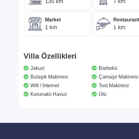
135 km
7 km
Market
Restauran
1 km
1 km
Villa Özellikleri
Jakuzi
Barbekü
Bulaşık Makinesi
Çamaşır Makinesi
Wifi / İnternet
Tost Makinesi
Korunaklı Havuz
Ütü