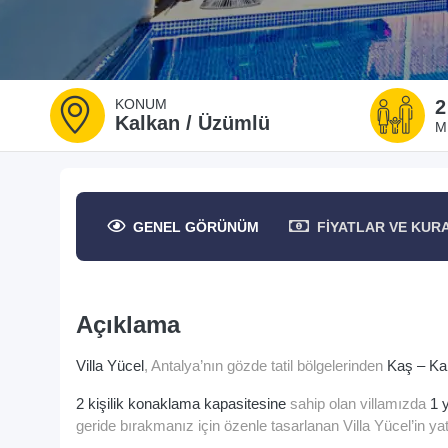
KONUM
2
Kalkan / Üzümlü
M
GENEL
GÖRÜNÜM
FIYATLAR
VE KUR
Açıklama
Villa Yücel
, Antalya’nın gözde tatil bölgelerinden
Kaş – Ka
2 kişilik konaklama kapasitesine
sahip olan villamızda
1 
geride bırakmanız için özenle tasarlanan Villa Yücel’in y