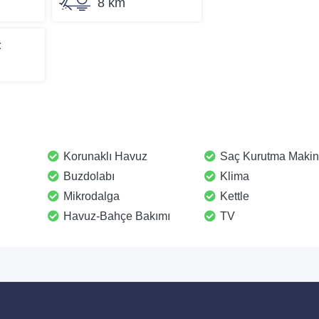
8 km
t
Korunaklı Havuz
Saç Kurutma Makin
Buzdolabı
Klima
Mikrodalga
Kettle
Havuz-Bahçe Bakımı
TV