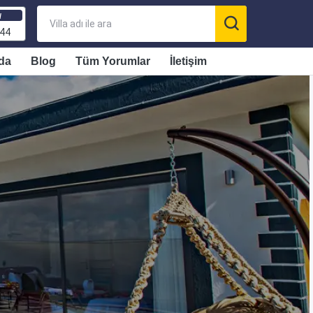
ı
 44
da
Blog
Tüm Yorumlar
İletişim