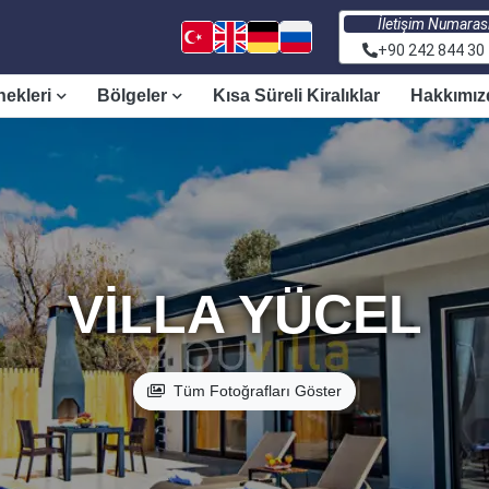
İletişim Numaras
+90 242 844 30
nekleri
Bölgeler
Kısa Süreli Kiralıklar
Hakkımız
VILLA YÜCEL
Tüm Fotoğrafları Göster