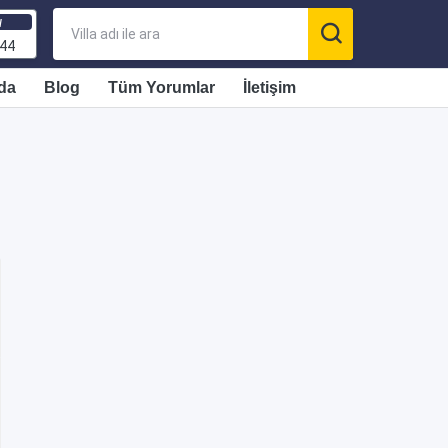
ı
 44
da
Blog
Tüm Yorumlar
İletişim