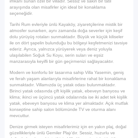
imkânı sunan özel bir villadır. Sessiz ve sakin bir tatil
arayışında olan misafirler için ideal bir konaklama
seçeneğidir.
Tarihi Rum evleriyle ünlü Kayaköy, ziyaretçilerine mistik bir
atmosfer sunarken, aynı zamanda doğa severler için keşif
dolu yürüyüş rotaları sunmaktadır. Büyük ve küçük kiliseler
ile on dört şapelin bulunduğu bu bölgeyi keşfetmenizi tavsiye
ederiz. Ayrıca, yalnızca yürüyerek veya deniz yoluyla
ulaşılabilen Soğuk Su Koyu, serin suları ve eşsiz
manzarasıyla keyifli bir gün geçirmenizi sağlayacaktır.
Modern ve konforlu bir tasarıma sahip Villa Yasemin, geniş
ve ferah yaşam alanlarıyla misafirlerine rahat bir konaklama
sunmaktadır. Villamızda üç yatak odası bulunmaktadır.
Birinci yatak odasında çift kişilik yatak, ebeveyn banyosu ve
klima; ikinci ve üçüncü yatak odalarında ise iki adet tek kişilik
yatak, ebeveyn banyosu ve klima yer almaktadır. Açık mutfak
konseptine sahip salon bölümünde TV ve oturma alanı
mevcuttur.
Denize girmek isteyen misafirlerimiz için en yakın plaj, doğal
güzellikleriyle ünlü Gemiler Plajı’dır. Sessiz, huzurlu ve