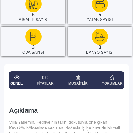
6
5
MISAFIR SAYISI
YATAK SAYISI
3
3
ODA SAYISI
BANYO SAYISI
GENEL
FIYATLAR
MÜSAITLIK
YORUMLAR
Açıklama
Villa Yasemin, Fethiye’nin tarihi dokusuyla öne çıkan
Kayaköy bölgesinde yer alan, doğayla iç içe huzurlu bir tatil