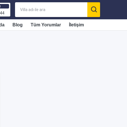
ı
 44
da
Blog
Tüm Yorumlar
İletişim