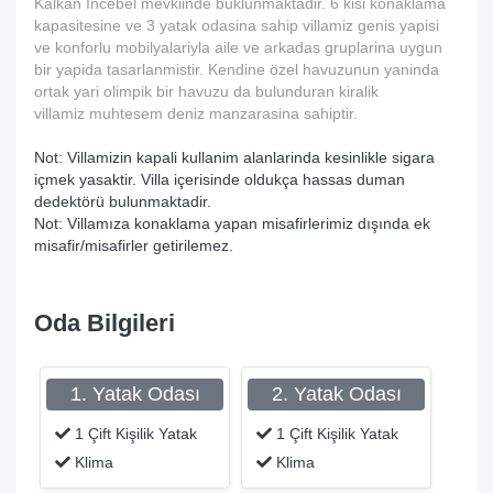
Kalkan Incebel mevkiinde buklunmaktadir. 6 kisi konaklama
kapasitesine ve 3 yatak odasina sahip villamiz genis yapisi
ve konforlu mobilyalariyla aile ve arkadas gruplarina uygun
bir yapida tasarlanmistir. Kendine özel havuzunun yaninda
ortak yari olimpik bir havuzu da bulunduran kiralik
villamiz muhtesem deniz manzarasina sahiptir.
Not: Villamizin kapali kullanim alanlarinda kesinlikle sigara
içmek yasaktir. Villa içerisinde oldukça hassas duman
dedektörü bulunmaktadir.
Not: Villamıza konaklama yapan misafirlerimiz dışında ek
misafir/misafirler getirilemez.
Oda Bilgileri
1. Yatak Odası
2. Yatak Odası
1 Çift Kişilik Yatak
1 Çift Kişilik Yatak
Klima
Klima