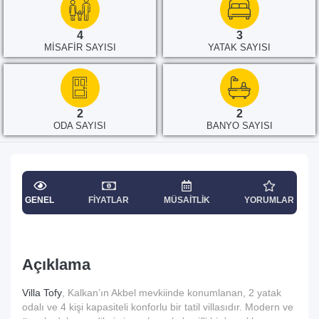
4
3
MISAFIR SAYISI
YATAK SAYISI
2
2
ODA SAYISI
BANYO SAYISI
GENEL
FIYATLAR
MÜSAITLIK
YORUMLAR
Açıklama
Villa Tofy
, Kalkan’ın Akbel mevkiinde konumlanan, 2 yatak
odalı ve 4 kişi kapasiteli konforlu bir tatil villasıdır. Modern ve