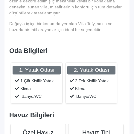
özenle dekore edilmiş iç mekanıyla keyifli bir konaklama
deneyimi sunan villa, misafirlerinin konforu için tüm detaylar
düşünülerek tasarlanmıştır.
Doğayla iç içe bir konumda yer alan Villa Tofy, sakin ve
huzurlu bir tatil arayanlar için ideal bir seçenektir.
Oda Bilgileri
1. Yatak Odası
2. Yatak Odası
1 Çift Kişilik Yatak
2 Tek Kişilik Yatak
Klima
Klima
Banyo/WC
Banyo/WC
Havuz Bilgileri
Özel Havuz
Havuz Tipi