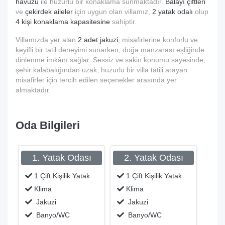
havuzu
ile huzurlu bir konaklama sunmaktadır.
Balayı çiftleri
ve
çekirdek aileler
için uygun olan villamız,
2 yatak odalı
olup
4 kişi konaklama kapasitesine
sahiptir.
Villamızda yer alan
2 adet jakuzi
, misafirlerine konforlu ve
keyifli bir tatil deneyimi sunarken, doğa manzarası eşliğinde
dinlenme imkânı sağlar. Sessiz ve sakin konumu sayesinde,
şehir kalabalığından uzak, huzurlu bir villa tatili arayan
misafirler için tercih edilen seçenekler arasında yer
almaktadır.
Oda Bilgileri
1. Yatak Odası
2. Yatak Odası
1 Çift Kişilik Yatak
1 Çift Kişilik Yatak
Klima
Klima
Jakuzi
Jakuzi
Banyo/WC
Banyo/WC