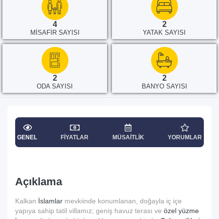
4
2
MISAFIR SAYISI
YATAK SAYISI
2
2
ODA SAYISI
BANYO SAYISI
GENEL
FIYATLAR
MÜSAITLIK
YORUMLAR
Açıklama
Kalkan
İslamlar
mevkiinde konumlanan, doğayla iç içe
yapıya sahip tatil villamız; geniş havuz terası ve
özel yüzme