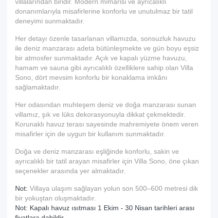
villalarından biridir. Modern mimarisi ve ayrıcalıklı
donanımlarıyla misafirlerine konforlu ve unutulmaz bir tatil
deneyimi sunmaktadır.
Her detayı özenle tasarlanan villamızda, sonsuzluk havuzu
ile deniz manzarası adeta bütünleşmekte ve gün boyu eşsiz
bir atmosfer sunmaktadır. Açık ve kapalı yüzme havuzu,
hamam ve sauna gibi ayrıcalıklı özelliklere sahip olan Villa
Sono, dört mevsim konforlu bir konaklama imkânı
sağlamaktadır.
Her odasından muhteşem deniz ve doğa manzarası sunan
villamız, şık ve lüks dekorasyonuyla dikkat çekmektedir.
Korunaklı havuz terası sayesinde mahremiyete önem veren
misafirler için de uygun bir kullanım sunmaktadır.
Doğa ve deniz manzarası eşliğinde konforlu, sakin ve
ayrıcalıklı bir tatil arayan misafirler için Villa Sono, öne çıkan
seçenekler arasında yer almaktadır.
Not:
Villaya ulaşım sağlayan yolun son 500–600 metresi dik
bir yokuştan oluşmaktadır.
Not: Kapalı havuz ısıtması 1 Ekim - 30 Nisan tarihleri arası
fiyatlara dahildir.