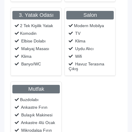
3. Yatak Odası
Salon
2 Tek Kişilik Yatak
Modern Mobilya
Komodin
TV
Elbise Dolabı
Klima
Makyaj Masası
Uydu Alıcı
Klima
Wifi
Banyo/WC
Havuz Terasına
Çıkış
Mutfak
Buzdolabı
Ankastre Fırın
Bulaşık Makinesi
Ankastre 4lü Ocak
Mikrodalga Fırın