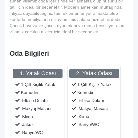
sunan villamiz doga içerisinde yer almakta olup huzurlu bir
tatil için ideal bir seçenektir. Modern amerikan mutfaginda
ihtiyaç duyabileceginiz tüm ekipmanlar yer almakta olup
konforlu mobilyalarla dizay edilmis salonu hizmetinizdedir.
Çocuk havuzu ve çocuk oyun alani ve masa tenisi yer alan
villamiz çocuklu aileler için ideal bir seçenektir.
Oda Bilgileri
1. Yatak Odası
2. Yatak Odası
1 Çift Kişilik Yatak
1 Çift Kişilik Yatak
Komodin
Komodin
Elbise Dolabı
Elbise Dolabı
Makyaj Masası
Makyaj Masası
Klima
Klima
Jakuzi
Banyo/WC
Banyo/WC