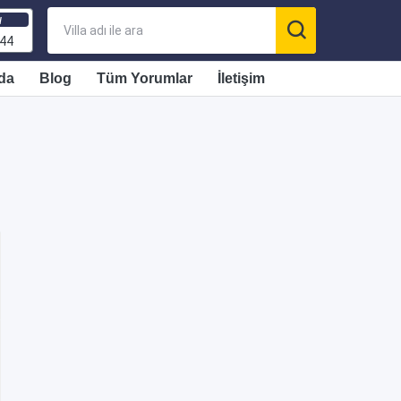
ı
 44
da
Blog
Tüm Yorumlar
İletişim