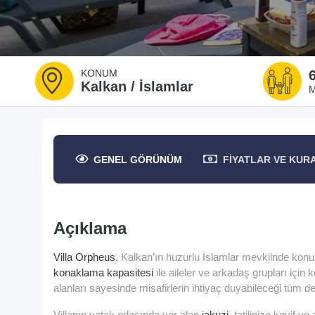
KONUM
Kalkan / İslamlar
M
GENEL
GÖRÜNÜM
FIYATLAR
VE KUR
Açıklama
Villa Orpheus
, Kalkan’ın huzurlu İslamlar mevkiinde konumla
konaklama kapasitesi
ile aileler ve arkadaş grupları için
alanları sayesinde misafirlerin ihtiyaç duyabileceği tüm d
Villanın yatak odasında yer alan
jakuzi
, tatilinize keyif v