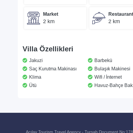
Market
Restauran
2 km
2 km
Villa Özellikleri
Jakuzi
Barbekü
Saç Kurutma Makinası
Bulaşık Makinesi
Klima
Wifi / İnternet
Ütü
Havuz-Bahçe Bak
Açılay Tourism Travel Agency - Tursab Document No:17