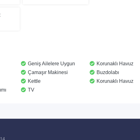
t
Geniş Ailelere Uygun
Korunaklı Havuz
Çamaşır Makinesi
Buzdolabı
Kettle
Korunaklı Havuz
ımı
TV
814