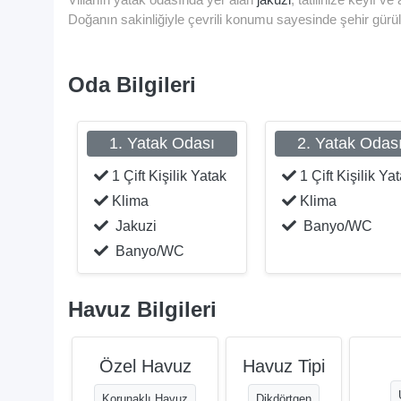
Doğanın sakinliğiyle çevrili konumu sayesinde şehir gürül
Oda Bilgileri
1. Yatak Odası
2. Yatak Odas
1 Çift Kişilik Yatak
1 Çift Kişilik Ya
Klima
Klima
Jakuzi
Banyo/WC
Banyo/WC
Havuz Bilgileri
Özel Havuz
Havuz Tipi
Korunaklı Havuz
Dikdörtgen