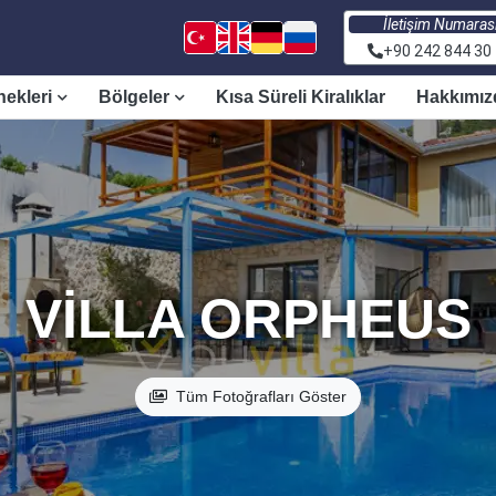
İletişim Numaras
+90 242 844 30
nekleri
Bölgeler
Kısa Süreli Kiralıklar
Hakkımız
VILLA ORPHEUS
Tüm Fotoğrafları Göster