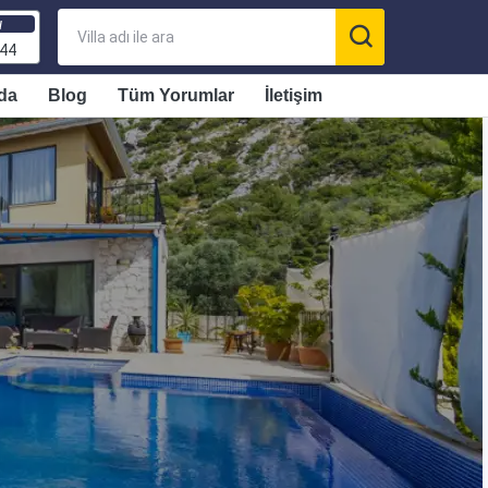
ı
 44
da
Blog
Tüm Yorumlar
İletişim