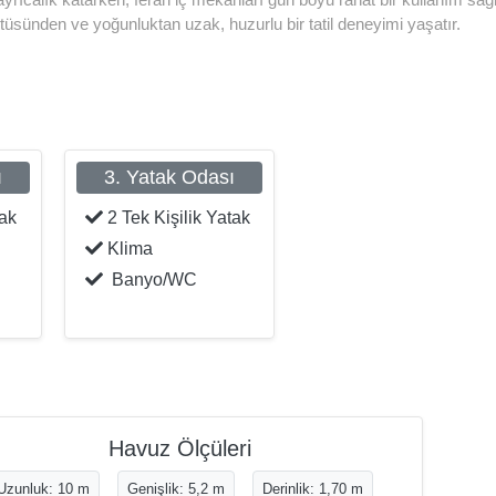
tüsünden ve yoğunluktan uzak, huzurlu bir tatil deneyimi yaşatır.
ı
3. Yatak Odası
tak
2 Tek Kişilik Yatak
Klima
Banyo/WC
Havuz Ölçüleri
Uzunluk: 10 m
Genişlik: 5,2 m
Derinlik: 1,70 m