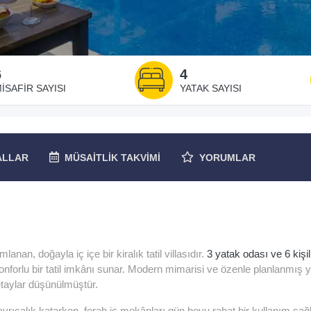
6
4
ISAFIR SAYISI
YATAK SAYISI
ALLAR
MÜSAITLIK
TAKVIMI
YORUMLAR
nan, doğayla iç içe bir kiralık tatil villasıdır.
3 yatak odası ve 6 kişil
 konforlu bir tatil imkânı sunar. Modern mimarisi ve özenle planlanmış
etaylar düşünülmüştür.
e ayrıcalık katarken, ferah iç mekânları gün boyu rahat bir kullanım sağl