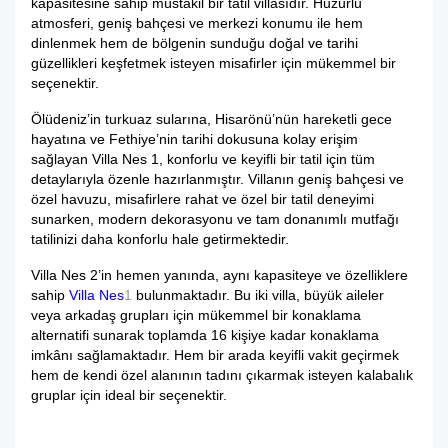
kapasitesine sahip müstakil bir tatil villasıdır. Huzurlu
atmosferi, geniş bahçesi ve merkezi konumu ile hem
dinlenmek hem de bölgenin sunduğu doğal ve tarihi
güzellikleri keşfetmek isteyen misafirler için mükemmel bir
seçenektir.
Ölüdeniz’in turkuaz sularına, Hisarönü’nün hareketli gece
hayatına ve Fethiye’nin tarihi dokusuna kolay erişim
sağlayan Villa Nes 1, konforlu ve keyifli bir tatil için tüm
detaylarıyla özenle hazırlanmıştır. Villanın geniş bahçesi ve
özel havuzu, misafirlere rahat ve özel bir tatil deneyimi
sunarken, modern dekorasyonu ve tam donanımlı mutfağı
tatilinizi daha konforlu hale getirmektedir.
Villa Nes 2’in hemen yanında, aynı kapasiteye ve özelliklere
sahip
Villa Nes
1
bulunmaktadır. Bu iki villa, büyük aileler
veya arkadaş grupları için mükemmel bir konaklama
alternatifi sunarak toplamda 16 kişiye kadar konaklama
imkânı sağlamaktadır. Hem bir arada keyifli vakit geçirmek
hem de kendi özel alanının tadını çıkarmak isteyen kalabalık
gruplar için ideal bir seçenektir.