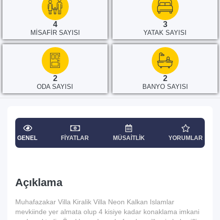
4
3
MISAFIR SAYISI
YATAK SAYISI
2
2
ODA SAYISI
BANYO SAYISI
GENEL
FIYATLAR
MÜSAITLIK
YORUMLAR
Açıklama
Muhafazakar Villa Kiralik Villa Neon Kalkan Islamlar
mevkiinde yer almata olup 4 kisiye kadar konaklama imkani