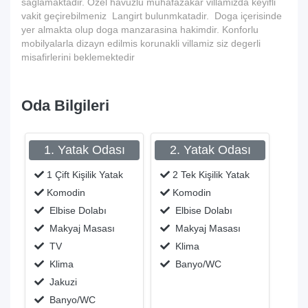
saglamaktadir. Özel havuzlu muhafazakar villamizda keyifli
vakit geçirebilmeniz Langirt bulunmkatadir. Doga içerisinde
yer almakta olup doga manzarasina hakimdir. Konforlu
mobilyalarla dizayn edilmis korunakli villamiz siz degerli
misafirlerini beklemektedir
Oda Bilgileri
1. Yatak Odası
2. Yatak Odası
1 Çift Kişilik Yatak
2 Tek Kişilik Yatak
Komodin
Komodin
Elbise Dolabı
Elbise Dolabı
Makyaj Masası
Makyaj Masası
TV
Klima
Klima
Banyo/WC
Jakuzi
Banyo/WC