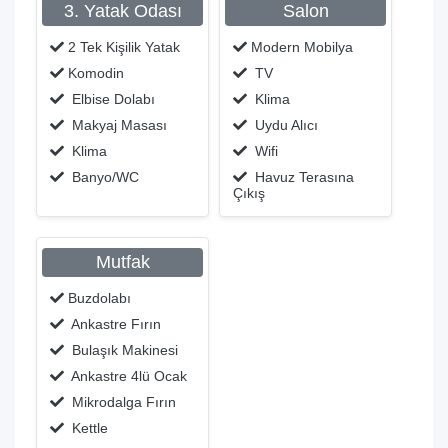
3. Yatak Odası
Salon
2 Tek Kişilik Yatak
Modern Mobilya
Komodin
TV
Elbise Dolabı
Klima
Makyaj Masası
Uydu Alıcı
Klima
Wifi
Banyo/WC
Havuz Terasına
Çıkış
Mutfak
Buzdolabı
Ankastre Fırın
Bulaşık Makinesi
Ankastre 4lü Ocak
Mikrodalga Fırın
Kettle