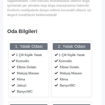
saglamaktadir. Özel havuzlu muhafazakar villamiz doga
içerisinde yer almakta olup doga manzarasina hakimdir.
Konforlu mobilyalarla dizayn edilmis korunakli villamiz siz
degerli misafirlerini beklemektedir
Oda Bilgileri
1. Yatak Odası
2. Yatak Odası
1 Çift Kişilik Yatak
1 Çift Kişilik Yatak
Komodin
Komodin
Elbise Dolabı
Elbise Dolabı
Makyaj Masası
Makyaj Masası
Klima
Klima
Jakuzi
Banyo/WC
Banyo/WC