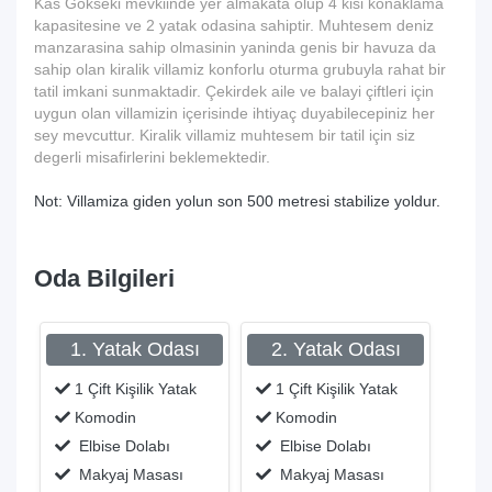
Kas Gökseki mevkiinde yer almakata olup 4 kisi konaklama
kapasitesine ve 2 yatak odasina sahiptir. Muhtesem deniz
manzarasina sahip olmasinin yaninda genis bir havuza da
sahip olan kiralik villamiz konforlu oturma grubuyla rahat bir
tatil imkani sunmaktadir. Çekirdek aile ve balayi çiftleri için
uygun olan villamizin içerisinde ihtiyaç duyabilecepiniz her
sey mevcuttur. Kiralik villamiz muhtesem bir tatil için siz
degerli misafirlerini beklemektedir.
Not: Villamiza giden yolun son 500 metresi stabilize yoldur.
Oda Bilgileri
1. Yatak Odası
2. Yatak Odası
1 Çift Kişilik Yatak
1 Çift Kişilik Yatak
Komodin
Komodin
Elbise Dolabı
Elbise Dolabı
Makyaj Masası
Makyaj Masası