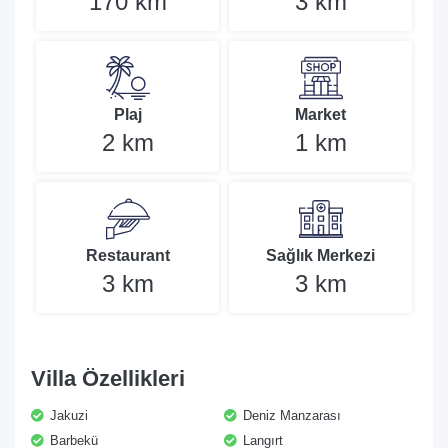
170 km
3 km
Plaj
Market
2 km
1 km
Restaurant
Sağlık Merkezi
3 km
3 km
Villa Özellikleri
Jakuzi
Deniz Manzarası
Barbekü
Langırt