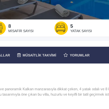
8
5
MISAFIR SAYISI
YATAK SAYISI
ALLAR
MÜSAITLIK
TAKVIMI
YORUMLAR
 ve panoramik Kalkan manzarasıyla dikkat çeken, 4 yatak odalı ve 8 k
 tasarımıyla öne çıkan bu villa, huzurlu ve keyifli bir tatil geçirmek is