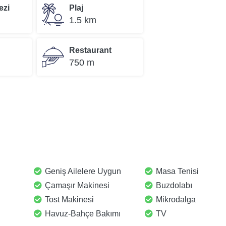
ezi
Plaj
1.5 km
Restaurant
750 m
Geniş Ailelere Uygun
Masa Tenisi
Çamaşır Makinesi
Buzdolabı
Tost Makinesi
Mikrodalga
Havuz-Bahçe Bakımı
TV