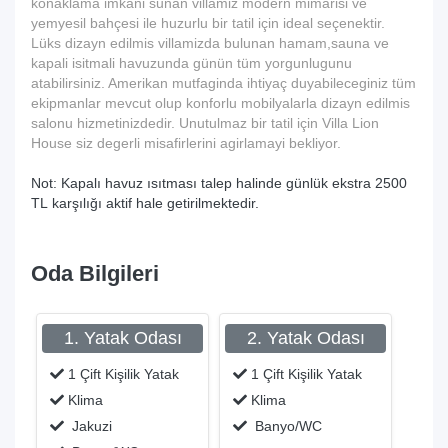
konaklama imkani sunan villamiz modern mimarisi ve
yemyesil bahçesi ile huzurlu bir tatil için ideal seçenektir.
Lüks dizayn edilmis villamizda bulunan hamam,sauna ve
kapali isitmali havuzunda günün tüm yorgunlugunu
atabilirsiniz. Amerikan mutfaginda ihtiyaç duyabileceginiz tüm
ekipmanlar mevcut olup konforlu mobilyalarla dizayn edilmis
salonu hizmetinizdedir. Unutulmaz bir tatil için Villa Lion
House siz degerli misafirlerini agirlamayi bekliyor.
Not: Kapalı havuz ısıtması talep halinde günlük ekstra 2500
TL karşılığı aktif hale getirilmektedir.
Oda Bilgileri
1. Yatak Odası
2. Yatak Odası
1 Çift Kişilik Yatak
1 Çift Kişilik Yatak
Klima
Klima
Jakuzi
Banyo/WC