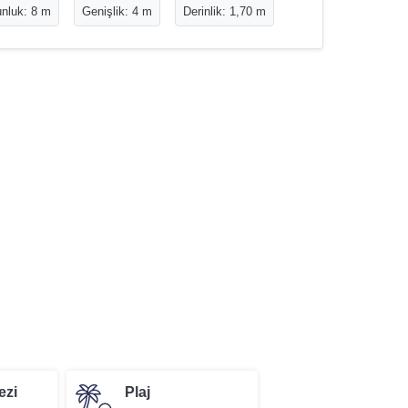
nluk: 8 m
Genişlik: 4 m
Derinlik: 1,70 m
ezi
Plaj