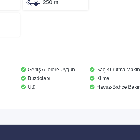
250 m
t
Geniş Ailelere Uygun
Saç Kurutma Makin
Buzdolabı
Klima
Ütü
Havuz-Bahçe Bakı