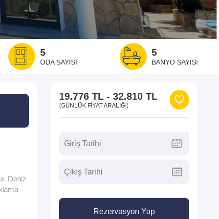
5
5
ODA SAYISI
BANYO SAYISI
19.776 TL
-
32.810 TL
(GÜNLÜK FIYAT ARALIĞI)
ır. Deniz
aklama
Rezervasyon Yap