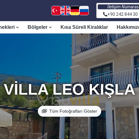
İletişim Numaras
+90 242 844 30
nekleri
Bölgeler
Kısa Süreli Kiralıklar
Hakkımız
VILLA LEO KIŞLA
Tüm Fotoğrafları Göster