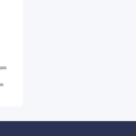
ası
mı