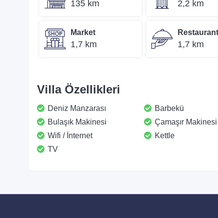
135 km
2,2 km
Market
Restauran
1,7 km
1,7 km
Villa Özellikleri
Deniz Manzarası
Barbekü
Bulaşık Makinesi
Çamaşır Makinesi
Wifi / İnternet
Kettle
TV