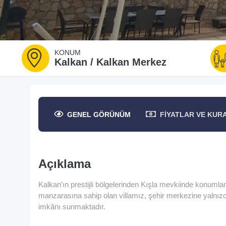
KONUM
Kalkan / Kalkan Merkez
GENEL
GÖRÜNÜM
FIYATLAR
VE KUR
Açıklama
Kalkan’ın prestijli bölgelerinden Kışla mevkiinde konumlanan 
manzarasına sahip olan villamız, şehir merkezine yalnı
imkânı sunmaktadır.