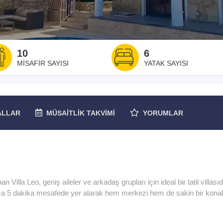
10
6
MISAFIR SAYISI
YATAK SAYISI
ALLAR
MÜSAITLIK
TAKVIMI
YORUMLAR
Villa Leo, geniş aileler ve arkadaş grupları için ideal bir tatil villasıd
zca 5 dakika mesafede yer alarak hem merkezi hem de sakin bir kon