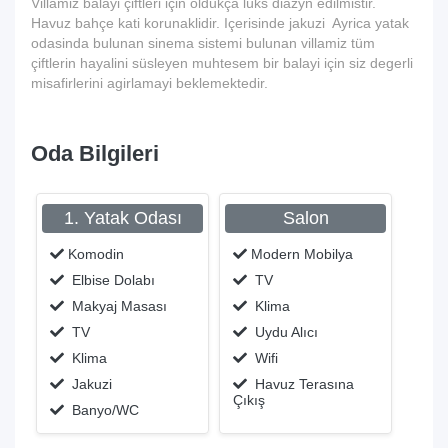
Villamiz balayi çiftleri için oldukça lüks diazyn edilmistir.
Havuz bahçe kati korunaklidir. Içerisinde jakuzi Ayrica yatak
odasinda bulunan sinema sistemi bulunan villamiz tüm
çiftlerin hayalini süsleyen muhtesem bir balayi için siz degerli
misafirlerini agirlamayi beklemektedir.
Oda Bilgileri
1. Yatak Odası
Salon
Komodin
Modern Mobilya
Elbise Dolabı
TV
Makyaj Masası
Klima
TV
Uydu Alıcı
Klima
Wifi
Jakuzi
Havuz Terasına
Çıkış
Banyo/WC