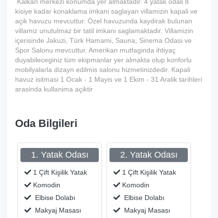
Kalkan merkezi konumda yer almaktadir. 4 yatak odali 8
kisiye kadar konaklama imkani saglayan villamizin kapali ve
açik havuzu mevcuttur. Özel havuzunda kaydirak bulunan
villamiz unutulmaz bir tatil imkani saglamaktadir. Villamizin
içerisinde Jakuzi, Türk Hamami, Sauna, Sinema Odasi ve
Spor Salonu mevcuttur. Amerikan mutfaginda ihtiyaç
duyabileceginiz tüm ekipmanlar yer almakta olup konforlu
mobilyalarla dizayn edilmis salonu hizmetinizdedir. Kapali
havuz isitmasi 1 Ocak - 1 Mayis ve 1 Ekim - 31 Aralik tarihleri
arasinda kullanima açiktir
Oda Bilgileri
1. Yatak Odası
2. Yatak Odası
1 Çift Kişilik Yatak
1 Çift Kişilik Yatak
Komodin
Komodin
Elbise Dolabı
Elbise Dolabı
Makyaj Masası
Makyaj Masası