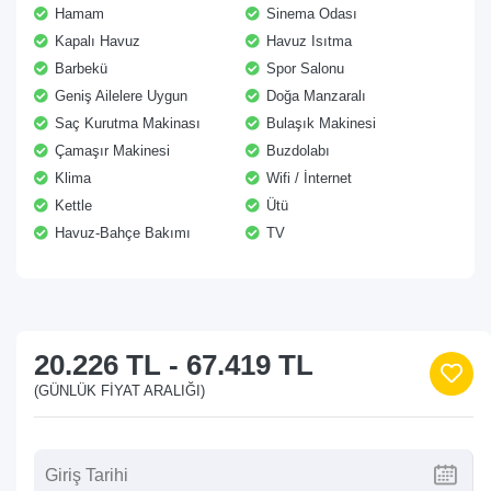
Hamam
Sinema Odası
Kapalı Havuz
Havuz Isıtma
Barbekü
Spor Salonu
Geniş Ailelere Uygun
Doğa Manzaralı
Saç Kurutma Makinası
Bulaşık Makinesi
Çamaşır Makinesi
Buzdolabı
Klima
Wifi / İnternet
Kettle
Ütü
Havuz-Bahçe Bakımı
TV
20.226 TL
-
67.419 TL
(GÜNLÜK FIYAT ARALIĞI)