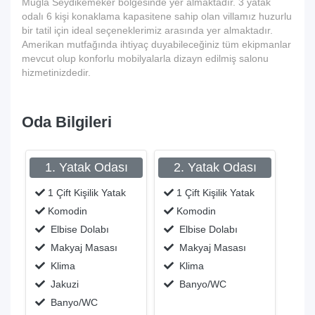
Muğla Seydikemeker bölgesinde yer almaktadır. 3 yatak
odalı 6 kişi konaklama kapasitene sahip olan villamız huzurlu
bir tatil için ideal seçeneklerimiz arasında yer almaktadır.
Amerikan mutfağında ihtiyaç duyabileceğiniz tüm ekipmanlar
mevcut olup konforlu mobilyalarla dizayn edilmiş salonu
hizmetinizdedir.
Oda Bilgileri
1. Yatak Odası
2. Yatak Odası
1 Çift Kişilik Yatak
1 Çift Kişilik Yatak
Komodin
Komodin
Elbise Dolabı
Elbise Dolabı
Makyaj Masası
Makyaj Masası
Klima
Klima
Jakuzi
Banyo/WC
Banyo/WC