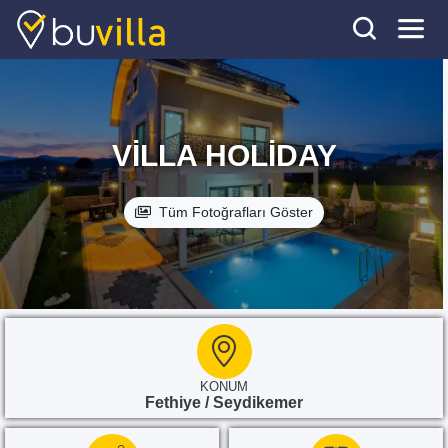
VILLA HOLIDAY
Tüm Fotoğrafları Göster
KONUM
Fethiye / Seydikemer