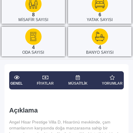
8
6
MISAFIR SAYISI
YATAK SAYISI
4
4
ODA SAYISI
BANYO SAYISI
GENEL
FIYATLAR
MÜSAITLIK
YORUMLAR
Açıklama
Angel Hisar Prestige Villa D, Hisarönü mevkiinde, çam
ormanlarının karşısında doğa manzarasına sahip bir