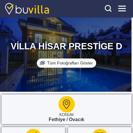
VILLA HISAR PRESTIGE D
Tüm Fotoğrafları Göster
KONUM
Fethiye / Ovacık