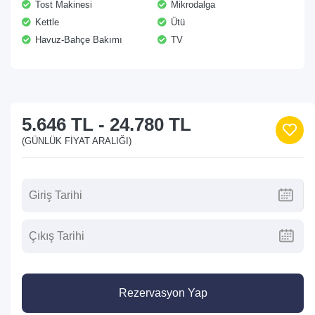
Tost Makinesi
Mikrodalga
Kettle
Ütü
Havuz-Bahçe Bakımı
TV
5.646 TL
-
24.780 TL
(GÜNLÜK FIYAT ARALIĞI)
Rezervasyon Yap