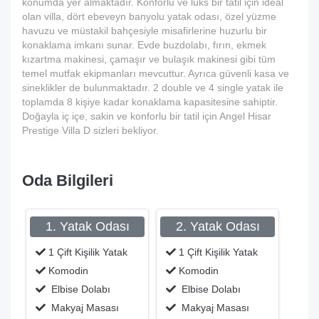
konumda yer almaktadır. Konforlu ve lüks bir tatil için ideal
olan villa, dört ebeveyn banyolu yatak odası, özel yüzme
havuzu ve müstakil bahçesiyle misafirlerine huzurlu bir
konaklama imkanı sunar. Evde buzdolabı, fırın, ekmek
kızartma makinesi, çamaşır ve bulaşık makinesi gibi tüm
temel mutfak ekipmanları mevcuttur. Ayrıca güvenli kasa ve
sineklikler de bulunmaktadır. 2 double ve 4 single yatak ile
toplamda 8 kişiye kadar konaklama kapasitesine sahiptir.
Doğayla iç içe, sakin ve konforlu bir tatil için Angel Hisar
Prestige Villa D sizleri bekliyor.
Oda Bilgileri
1. Yatak Odası
2. Yatak Odası
1 Çift Kişilik Yatak
1 Çift Kişilik Yatak
Komodin
Komodin
Elbise Dolabı
Elbise Dolabı
Makyaj Masası
Makyaj Masası