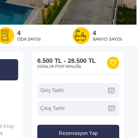
4
4
ODA SAYISI
BANYO SAYISI
6.500 TL
-
28.500 TL
(GÜNLÜK FIYAT ARALIĞI)
 8 kişi
iş
Rezervasyon Yap