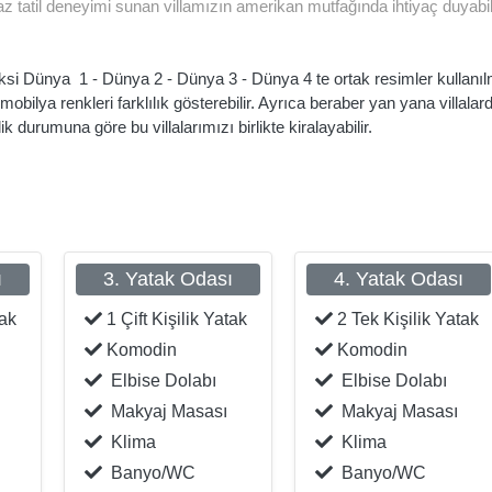
z tatil deneyimi sunan villamızın amerikan mutfağında ihtiyaç duyabi
i Dünya 1 - Dünya 2 - Dünya 3 - Dünya 4 te ortak resimler kullanılm
obilya renkleri farklılık gösterebilir. Ayrıca beraber yan yana villalarda
 durumuna göre bu villalarımızı birlikte kiralayabilir.
ı
3. Yatak Odası
4. Yatak Odası
tak
1 Çift Kişilik Yatak
2 Tek Kişilik Yatak
Komodin
Komodin
Elbise Dolabı
Elbise Dolabı
Makyaj Masası
Makyaj Masası
Klima
Klima
Banyo/WC
Banyo/WC