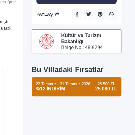
leceğiniz
PAYLAŞ
ıştır.
 tatil
Kültür ve Turizm
Bakanlığı
Belge No : 48-9294
Bu Villadaki Fırsatlar
22 Temmuz - 31 Temmuz 2026
28.500 TL
%12 İNDİRİM
25.080 TL