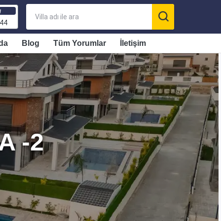
ı
 44
da
Blog
Tüm Yorumlar
İletişim
A -2