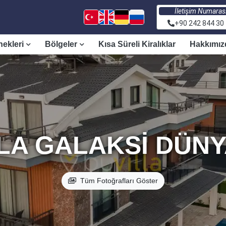
İletişim Numaras
+90 242 844 30
nekleri
Bölgeler
Kısa Süreli Kiralıklar
Hakkımız
LA GALAKSI DÜNY
Tüm Fotoğrafları Göster