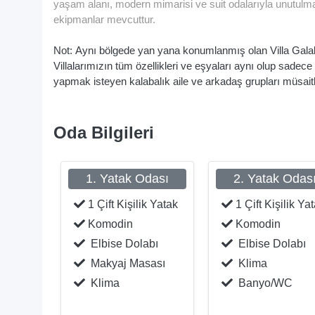
yaşam alanı, modern mimarisi ve suit odalarıyla unutulma
ekipmanlar mevcuttur.
Not: Aynı bölgede yan yana konumlanmış olan Villa Galaks
Villalarımızın tüm özellikleri ve eşyaları aynı olup sadece m
yapmak isteyen kalabalık aile ve arkadaş grupları müsaitlik
Oda Bilgileri
1. Yatak Odası
2. Yatak Odas
1 Çift Kişilik Yatak
1 Çift Kişilik Ya
Komodin
Komodin
Elbise Dolabı
Elbise Dolabı
Makyaj Masası
Klima
Klima
Banyo/WC