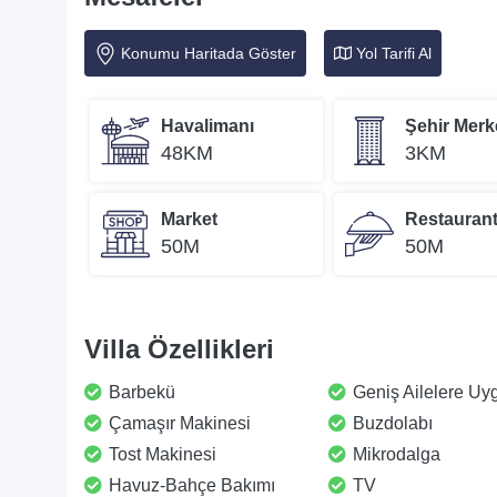
Konumu Haritada Göster
Yol Tarifi Al
Havalimanı
Şehir Merk
48KM
3KM
Market
Restauran
50M
50M
Villa Özellikleri
Barbekü
Geniş Ailelere Uy
Çamaşır Makinesi
Buzdolabı
Tost Makinesi
Mikrodalga
Havuz-Bahçe Bakımı
TV