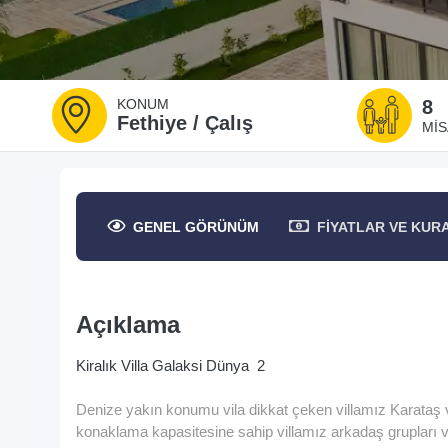
KONUM
8
Fethiye / Çalış
MIS
GENEL
GÖRÜNÜM
FIYATLAR
VE KUR
Açıklama
Kiralık Villa Galaksi Dünya 2
Denize yakın konumu vila dikkat çeken villamız Karataş 
konaklama kapasitesine sahip villamız arkadaş grupları ve