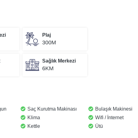
ezi
Plaj
300M
t
Sağlık Merkezi
6KM
gun
Saç Kurutma Makinası
Bulaşık Makinesi
Klima
Wifi / İnternet
Kettle
Ütü