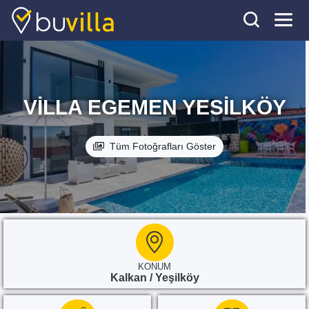
VILLA EGEMEN YESILKÖY
Tüm Fotoğrafları Göster
KONUM
Kalkan / Yeşilköy