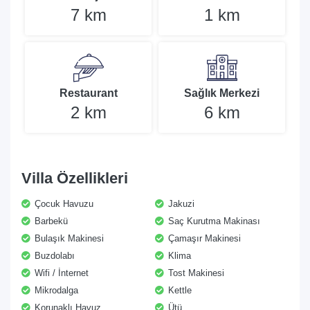
7 km
1 km
Restaurant
Sağlık Merkezi
2 km
6 km
Villa Özellikleri
Çocuk Havuzu
Jakuzi
Barbekü
Saç Kurutma Makinası
Bulaşık Makinesi
Çamaşır Makinesi
Buzdolabı
Klima
Wifi / İnternet
Tost Makinesi
Mikrodalga
Kettle
Korunaklı Havuz
Ütü