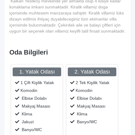
Kalkan Yesilköy mevkiinde yer almakta olup 4 kisiye kadar
konaklama imkani sunmaktadir. Kiralik villamiz doga
içerisinde muhtesem manzaraya sahiptir. Kiralik villamiz lüks
dizayn edilmis ihtiyaç duyabileceginiz tüm ekimanlar villa
içerisinde bulunmaktadir. Çekirdek aile ve balayi çiftleri için
uygun bir seçenek olan villamiz keyifli tatil firsati sunmaktadir.
Oda Bilgileri
1. Yatak Odası
2. Yatak Odası
1 Çift Kişilik Yatak
2 Tek Kişilik Yatak
Komodin
Komodin
Elbise Dolabı
Elbise Dolabı
Makyaj Masası
Makyaj Masası
Klima
Klima
Jakuzi
Banyo/WC
Banyo/WC