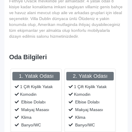
Fethiye Ovacik mevkiinde yer almaktadir. 4 yatak odali 8
kisiye kadar konaklama imkani saglayan villamiz genis bahçe
ve havuz alani mevcut olup aile ve arkadas gruplari için ideal
seçenektir. Villa Dublin dünyaca ünlü Ölüdeniz e yakin
konumda olup, Amerikan mutfaginda ihtiyaç duyabileceginiz
tüm ekipmanlar yer almakta olup konforlu mobilyalarla
dizayn edilmis salonu hizmetinizdedir.
Oda Bilgileri
1. Yatak Odası
2. Yatak Odası
1 Çift Kişilik Yatak
1 Çift Kişilik Yatak
Komodin
Komodin
Elbise Dolabı
Elbise Dolabı
Makyaj Masası
Makyaj Masası
Klima
Klima
Banyo/WC
Banyo/WC