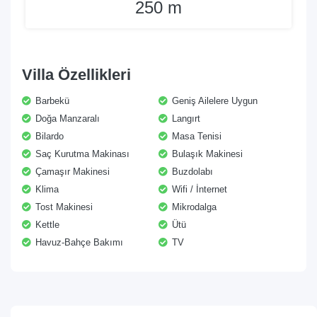
250 m
Villa Özellikleri
Barbekü
Geniş Ailelere Uygun
Doğa Manzaralı
Langırt
Bilardo
Masa Tenisi
Saç Kurutma Makinası
Bulaşık Makinesi
Çamaşır Makinesi
Buzdolabı
Klima
Wifi / İnternet
Tost Makinesi
Mikrodalga
Kettle
Ütü
Havuz-Bahçe Bakımı
TV