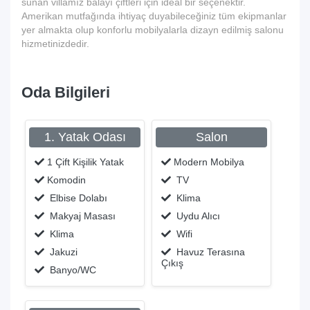
sunan villamız balayı çiftleri için ideal bir seçenektir.
Amerikan mutfağında ihtiyaç duyabileceğiniz tüm ekipmanlar
yer almakta olup konforlu mobilyalarla dizayn edilmiş salonu
hizmetinizdedir.
Oda Bilgileri
1. Yatak Odası
Salon
1 Çift Kişilik Yatak
Modern Mobilya
Komodin
TV
Elbise Dolabı
Klima
Makyaj Masası
Uydu Alıcı
Klima
Wifi
Jakuzi
Havuz Terasına
Çıkış
Banyo/WC