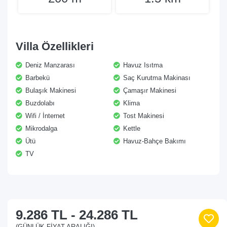
Villa Özellikleri
Deniz Manzarası
Havuz Isıtma
Barbekü
Saç Kurutma Makinası
Bulaşık Makinesi
Çamaşır Makinesi
Buzdolabı
Klima
Wifi / İnternet
Tost Makinesi
Mikrodalga
Kettle
Ütü
Havuz-Bahçe Bakımı
TV
9.286 TL
-
24.286 TL
(GÜNLÜK FIYAT ARALIĞI)