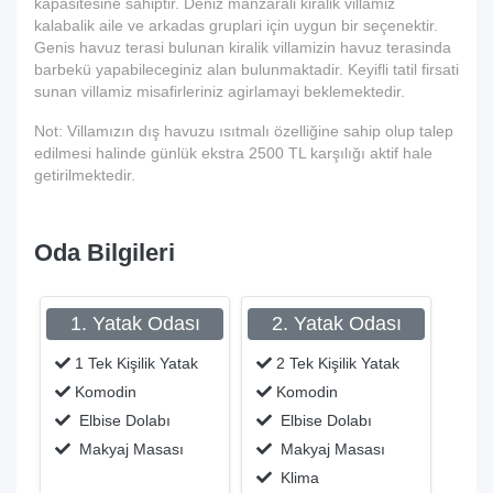
kapasitesine sahiptir. Deniz manzarali kiralik villamiz
kalabalik aile ve arkadas gruplari için uygun bir seçenektir.
Genis havuz terasi bulunan kiralik villamizin havuz terasinda
barbekü yapabileceginiz alan bulunmaktadir. Keyifli tatil firsati
sunan villamiz misafirleriniz agirlamayi beklemektedir.
Not: Villamızın dış havuzu ısıtmalı özelliğine sahip olup talep
edilmesi halinde günlük ekstra 2500 TL karşılığı aktif hale
getirilmektedir.
Oda Bilgileri
1. Yatak Odası
2. Yatak Odası
1 Tek Kişilik Yatak
2 Tek Kişilik Yatak
Komodin
Komodin
Elbise Dolabı
Elbise Dolabı
Makyaj Masası
Makyaj Masası
Klima