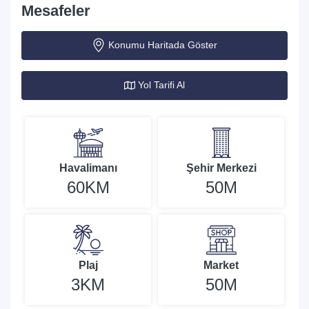
Mesafeler
Konumu Haritada Göster
Yol Tarifi Al
Havalimanı
Şehir Merkezi
60KM
50M
Plaj
Market
3KM
50M