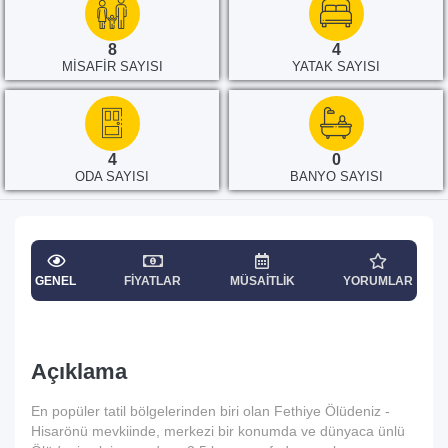
8
4
MISAFIR SAYISI
YATAK SAYISI
4
0
ODA SAYISI
BANYO SAYISI
GENEL
FIYATLAR
MÜSAITLIK
YORUMLAR
Açıklama
En popüler tatil bölgelerinden biri olan Fethiye Ölüdeniz -
Hisarönü mevkiinde, merkezi bir konumda ve dünyaca ünlü