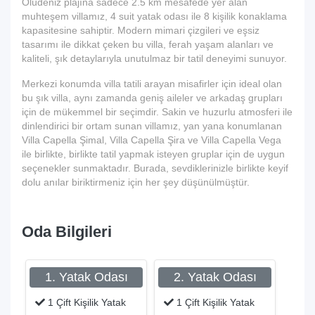
Ölüdeniz plajına sadece 2.5 km mesafede yer alan
muhteşem villamız, 4 suit yatak odası ile 8 kişilik konaklama
kapasitesine sahiptir. Modern mimari çizgileri ve eşsiz
tasarımı ile dikkat çeken bu villa, ferah yaşam alanları ve
kaliteli, şık detaylarıyla unutulmaz bir tatil deneyimi sunuyor.
Merkezi konumda villa tatili arayan misafirler için ideal olan
bu şık villa, aynı zamanda geniş aileler ve arkadaş grupları
için de mükemmel bir seçimdir. Sakin ve huzurlu atmosferi ile
dinlendirici bir ortam sunan villamız, yan yana konumlanan
Villa Capella Şimal, Villa Capella Şira ve Villa Capella Vega
ile birlikte, birlikte tatil yapmak isteyen gruplar için de uygun
seçenekler sunmaktadır. Burada, sevdiklerinizle birlikte keyif
dolu anılar biriktirmeniz için her şey düşünülmüştür.
Oda Bilgileri
1. Yatak Odası
2. Yatak Odası
1 Çift Kişilik Yatak
1 Çift Kişilik Yatak