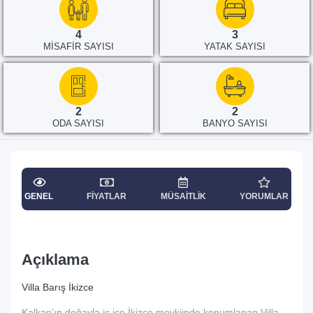
4
3
MISAFIR SAYISI
YATAK SAYISI
2
2
ODA SAYISI
BANYO SAYISI
GENEL
FIYATLAR
MÜSAITLIK
YORUMLAR
Açıklama
Villa Barış İkizce
Kalkan’ın doğayla iç içe İkizce mevkiinde konumlanan Villa