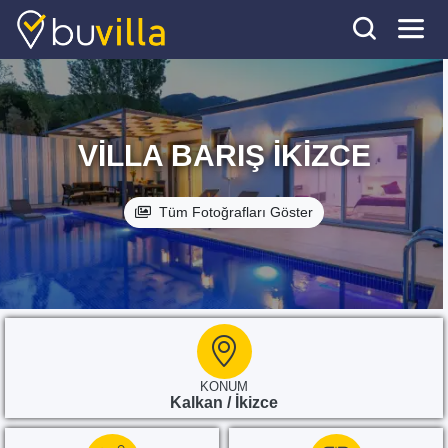
VILLA BARIŞ İKIZCE
Tüm Fotoğrafları Göster
KONUM
Kalkan / İkizce