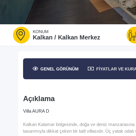
KONUM
Kalkan / Kalkan Merkez
GENEL
GÖRÜNÜM
FIYATLAR
VE KUR
Açıklama
Villa AURA D
Kalkan Kalamar bölgesinde, doğa ve deniz manzarasına s
tasarımıyla dikkat çeken bir tatil villasıdır. Üç yatak oda