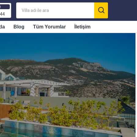
ı
 44
da
Blog
Tüm Yorumlar
İletişim