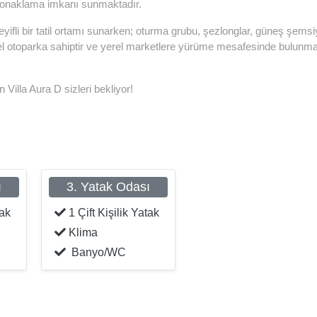
ar konaklama imkanı sunmaktadır.
yifli bir tatil ortamı sunarken; oturma grubu, şezlonglar, güneş şemsi
 özel otoparka sahiptir ve yerel marketlere yürüme mesafesinde bulunm
n Villa Aura D sizleri bekliyor!
ı
3. Yatak Odası
tak
1 Çift Kişilik Yatak
Klima
Banyo/WC