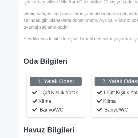
için kardeş villası Villa Aura C ile birlikte 12 kişiye kad
Geniş bahçesi ve havuz terası, misafirlerine huzurlu ve ke
salıncak gibi olanaklarla donatılmıştır. Ayrıca, villamız
avantaj sağlamaktadır.
Sevdiklerinizle birlikte eşsiz bir tatil deneyimi yaşamak içi
Oda Bilgileri
1. Yatak Odası
2. Yatak Odas
1 Çift Kişilik Yatak
1 Çift Kişilik Ya
Klima
Klima
Banyo/WC
Banyo/WC
Havuz Bilgileri