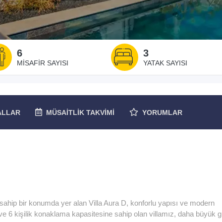
6
3
MISAFIR SAYISI
YATAK SAYISI
ALLAR
MÜSAITLIK
TAKVIMI
YORUMLAR
ahip bir konumda yer alan Villa Aura D, konforlu yapısı ve modern
lı ve 6 kişilik konaklama kapasitesine sahip olan villamız, daha büyük g