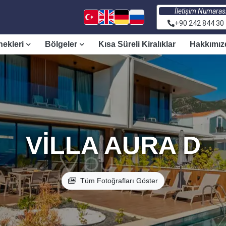
İletişim Numaras
+90 242 844 30
nekleri
Bölgeler
Kısa Süreli Kiralıklar
Hakkımız
VILLA AURA D
Tüm Fotoğrafları Göster