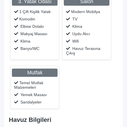
3. Yatak Odası
Salon
1 Çift Kişilik Yatak
Modern Mobilya
Komodin
TV
Elbise Dolabı
Klima
Makyaj Masası
Uydu Alıcı
Klima
Wifi
Banyo/WC
Havuz Terasına
Çıkış
Mutfak
Temel Mutfak
Malzemeleri
Yemek Masası
Sandalyeler
Havuz Bilgileri