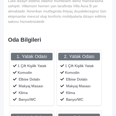
Lüks dizayn edilmis villamiz muhtesem deniz manzarasina
sahiptir. Villamizin hemen yan tarafinda Villa Aura B yer
almaktadir. Amerikan mutfaginda ihtiyaç duyabileceginiz tüm
ekipmanlar mevcut olup konforlu mobilyalarla dizayn edilmis
salonu hizmetinizdedir.
Oda Bilgileri
1. Yatak Odası
2. Yatak Odası
1 Çift Kişilik Yatak
1 Çift Kişilik Yatak
Komodin
Komodin
Elbise Dolabı
Elbise Dolabı
Makyaj Masası
Makyaj Masası
Klima
Klima
Banyo/WC
Banyo/WC