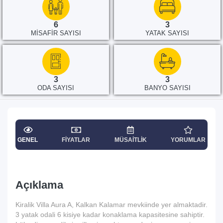
6
3
MISAFIR SAYISI
YATAK SAYISI
3
3
ODA SAYISI
BANYO SAYISI
GENEL
FIYATLAR
MÜSAITLIK
YORUMLAR
Açıklama
Kiralik Villa Aura A, Kalkan Kalamar mevkiinde yer almaktadir.
3 yatak odali 6 kisiye kadar konaklama kapasitesine sahiptir.