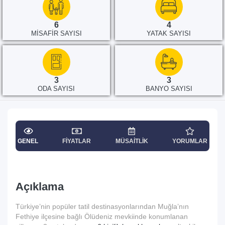
6
4
MISAFIR SAYISI
YATAK SAYISI
3
3
ODA SAYISI
BANYO SAYISI
GENEL
FIYATLAR
MÜSAITLIK
YORUMLAR
Açıklama
Türkiye’nin popüler tatil destinasyonlarından Muğla’nın
Fethiye ilçesine bağlı Ölüdeniz mevkiinde konumlanan