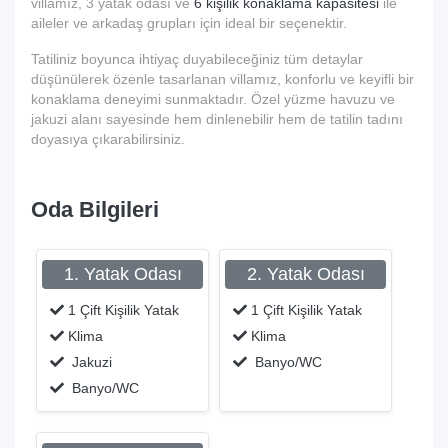
villamız, 3 yatak odası ve
6 kişilik konaklama kapasitesi
ile
aileler ve arkadaş grupları için ideal bir seçenektir.
Tatiliniz boyunca ihtiyaç duyabileceğiniz tüm detaylar
düşünülerek özenle tasarlanan villamız, konforlu ve keyifli bir
konaklama deneyimi sunmaktadır. Özel yüzme havuzu ve
jakuzi alanı sayesinde hem dinlenebilir hem de tatilin tadını
doyasıya çıkarabilirsiniz.
Oda Bilgileri
1. Yatak Odası
2. Yatak Odası
1 Çift Kişilik Yatak
1 Çift Kişilik Yatak
Klima
Klima
Jakuzi
Banyo/WC
Banyo/WC