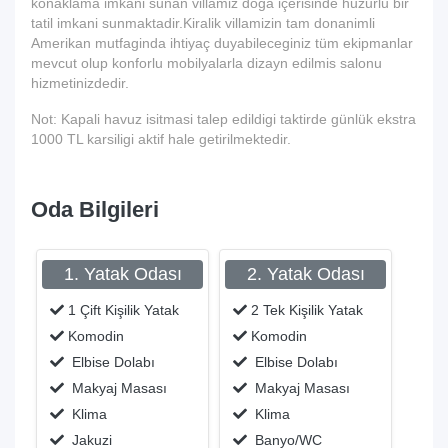
konaklama imkani sunan villamiz doga içerisinde huzurlu bir
tatil imkani sunmaktadir.Kiralik villamizin tam donanimli
Amerikan mutfaginda ihtiyaç duyabileceginiz tüm ekipmanlar
mevcut olup konforlu mobilyalarla dizayn edilmis salonu
hizmetinizdedir.
Not: Kapali havuz isitmasi talep edildigi taktirde günlük ekstra
1000 TL karsiligi aktif hale getirilmektedir.
Oda Bilgileri
1. Yatak Odası
2. Yatak Odası
1 Çift Kişilik Yatak
2 Tek Kişilik Yatak
Komodin
Komodin
Elbise Dolabı
Elbise Dolabı
Makyaj Masası
Makyaj Masası
Klima
Klima
Jakuzi
Banyo/WC