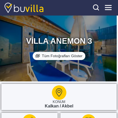
VILLA ANEMON 3
Tüm Fotoğrafları Göster
KONUM
Kalkan / Akbel