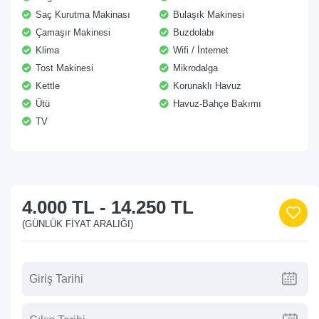
Saç Kurutma Makinası
Bulaşık Makinesi
Çamaşır Makinesi
Buzdolabı
Klima
Wifi / İnternet
Tost Makinesi
Mikrodalga
Kettle
Korunaklı Havuz
Ütü
Havuz-Bahçe Bakımı
TV
4.000 TL
-
14.250 TL
(GÜNLÜK FIYAT ARALIĞI)