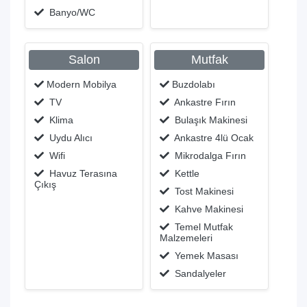
Banyo/WC
Salon
Mutfak
Modern Mobilya
Buzdolabı
TV
Ankastre Fırın
Klima
Bulaşık Makinesi
Uydu Alıcı
Ankastre 4lü Ocak
Wifi
Mikrodalga Fırın
Havuz Terasına
Kettle
Çıkış
Tost Makinesi
Kahve Makinesi
Temel Mutfak
Malzemeleri
Yemek Masası
Sandalyeler