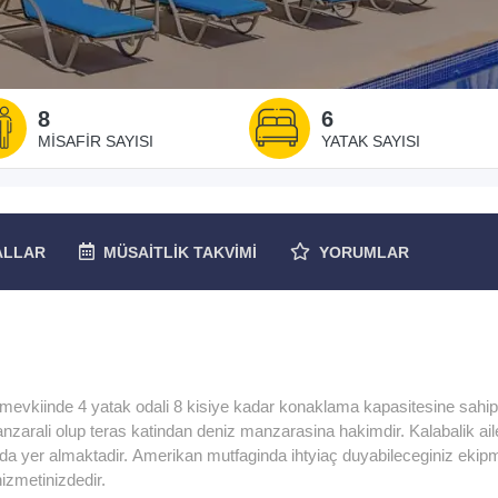
8
6
MISAFIR SAYISI
YATAK SAYISI
ALLAR
MÜSAITLIK
TAKVIMI
YORUMLAR
aş mevkiinde 4 yatak odali 8 kisiye kadar konaklama kapasitesine sahipt
nzarali olup teras katindan deniz manzarasina hakimdir. Kalabalik ail
inda yer almaktadir. Amerikan mutfaginda ihtyiaç duyabileceginiz ekip
izmetinizdedir.