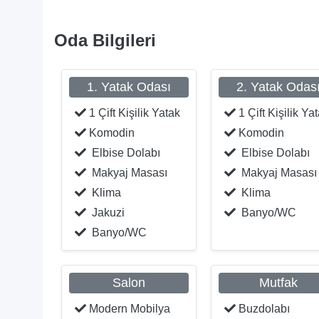
Oda Bilgileri
1. Yatak Odası
2. Yatak Odas
1 Çift Kişilik Yatak
1 Çift Kişilik Ya
Komodin
Komodin
Elbise Dolabı
Elbise Dolabı
Makyaj Masası
Makyaj Masası
Klima
Klima
Jakuzi
Banyo/WC
Banyo/WC
Salon
Mutfak
Modern Mobilya
Buzdolabı