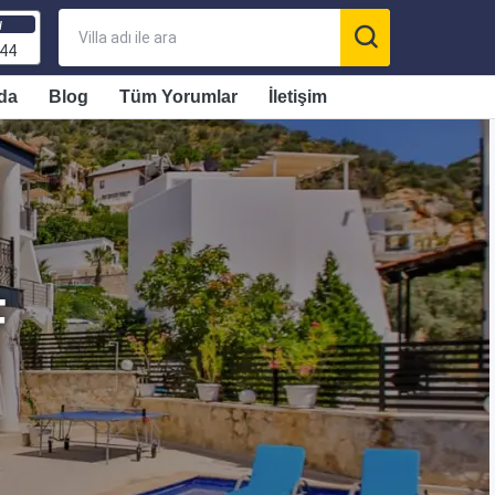
ı
 44
da
Blog
Tüm Yorumlar
İletişim
F