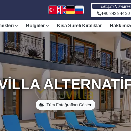
İletişim Numaras
+90 242 844 30
nekleri
Bölgeler
Kısa Süreli Kiralıklar
Hakkımız
VILLA ALTERNATI
Tüm Fotoğrafları Göster