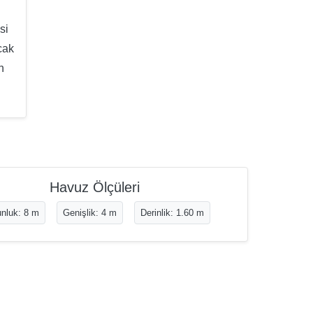
si
cak
n
Havuz Ölçüleri
nluk: 8 m
Genişlik: 4 m
Derinlik: 1.60 m