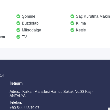
Şömine
Saç Kurutma Makin
Buzdolabı
Klima
Mikrodalga
Kettle
ımı
TV
814
İletişim
Adres:
Kalkan Mahallesi Harnup Sokak No:33 Kaş-
ANTALYA
Telefon:
+90 544 448 70 07