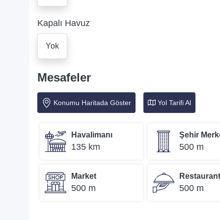
Kapalı Havuz
Yok
Mesafeler
Konumu Haritada Göster
Yol Tarifi Al
Havalimanı
Şehir Merk
135 km
500 m
Market
Restauran
500 m
500 m