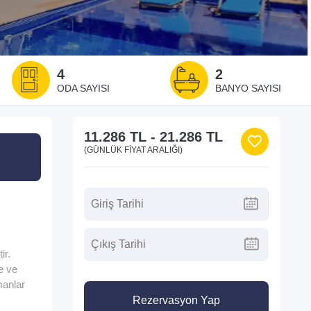
4
2
ODA SAYISI
BANYO SAYISI
11.286 TL
-
21.286 TL
(GÜNLÜK FIYAT ARALIĞI)
ir.
e ve
manlar
Rezervasyon Yap