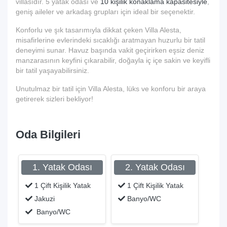
villasıdır. 5 yatak odası ve
10 kişilik konaklama kapasitesiyle
,
geniş aileler ve arkadaş grupları için ideal bir seçenektir.
Konforlu ve şık tasarımıyla dikkat çeken Villa Alesta,
misafirlerine evlerindeki sıcaklığı aratmayan huzurlu bir tatil
deneyimi sunar. Havuz başında vakit geçirirken eşsiz deniz
manzarasının keyfini çıkarabilir, doğayla iç içe sakin ve keyifli
bir tatil yaşayabilirsiniz.
Unutulmaz bir tatil için Villa Alesta, lüks ve konforu bir araya
getirerek sizleri bekliyor!
Oda Bilgileri
1. Yatak Odası
2. Yatak Odası
1 Çift Kişilik Yatak
1 Çift Kişilik Yatak
Jakuzi
Banyo/WC
Banyo/WC