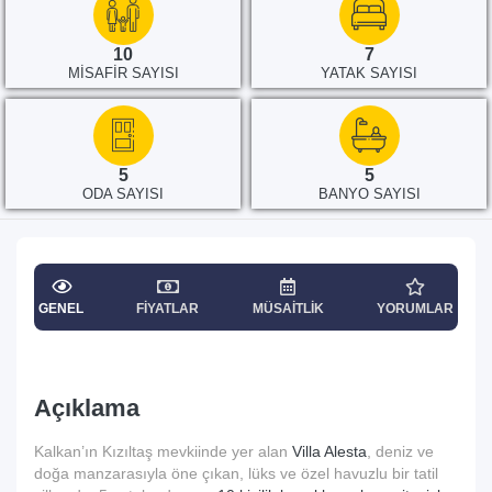
10
7
MISAFIR SAYISI
YATAK SAYISI
5
5
ODA SAYISI
BANYO SAYISI
GENEL
FIYATLAR
MÜSAITLIK
YORUMLAR
Açıklama
Kalkan’ın Kızıltaş mevkiinde yer alan
Villa Alesta
, deniz ve
doğa manzarasıyla öne çıkan, lüks ve özel havuzlu bir tatil