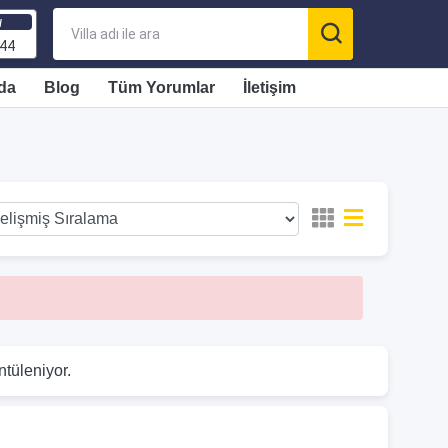
ı
 44
da
Blog
Tüm Yorumlar
İletişim
ntüleniyor.