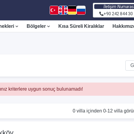
İletişim Numaras
+90 242 844 30
nekleri
Bölgeler
Kısa Süreli Kiralıklar
Hakkımız
ınız kriterlere uygun sonuç bulunamadı!
0 villa içinden 0-12 villa görü
ikköy