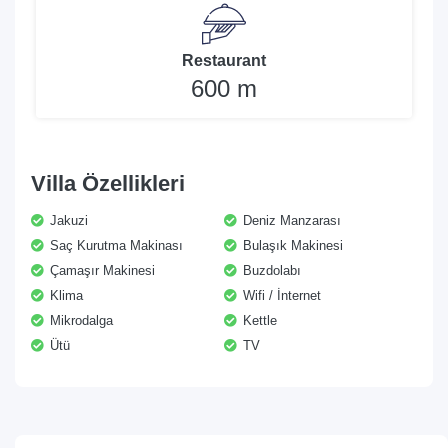
Restaurant
600 m
Villa Özellikleri
Jakuzi
Deniz Manzarası
Saç Kurutma Makinası
Bulaşık Makinesi
Çamaşır Makinesi
Buzdolabı
Klima
Wifi / İnternet
Mikrodalga
Kettle
Ütü
TV