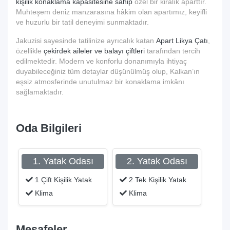
kişilik konaklama kapasitesine sahip
özel bir kiralık aparttır.
Muhteşem deniz manzarasına hâkim olan apartımız, keyifli
ve huzurlu bir tatil deneyimi sunmaktadır.
Jakuzisi sayesinde tatilinize ayrıcalık katan
Apart Likya Çatı
,
özellikle
çekirdek aileler ve balayı çiftleri
tarafından tercih
edilmektedir. Modern ve konforlu donanımıyla ihtiyaç
duyabileceğiniz tüm detaylar düşünülmüş olup, Kalkan’ın
eşsiz atmosferinde unutulmaz bir konaklama imkânı
sağlamaktadır.
Oda Bilgileri
1. Yatak Odası
2. Yatak Odası
1 Çift Kişilik Yatak
2 Tek Kişilik Yatak
Klima
Klima
Mesafeler