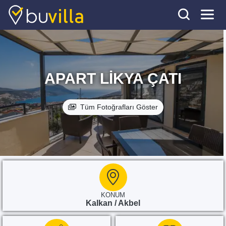
APART LIKYA ÇATI
Tüm Fotoğrafları Göster
KONUM
Kalkan / Akbel