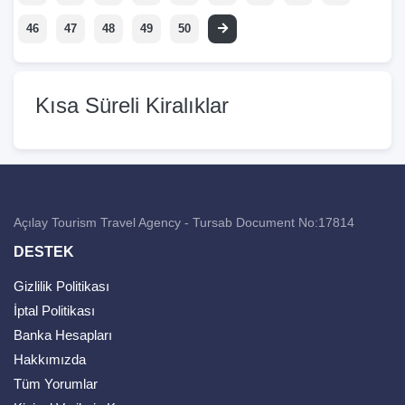
46
47
48
49
50
Kısa Süreli Kiralıklar
Açılay Tourism Travel Agency - Tursab Document No:17814
DESTEK
Gizlilik Politikası
İptal Politikası
Banka Hesapları
Hakkımızda
Tüm Yorumlar